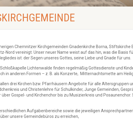
SKIRCHGEMEINDE
sherigen Chemnitzer Kirchgemeinden Gnadenkirche Borna, Stiftskirche 
Nord vereinigt. Unser neuer Name weist auf das hin, was die Basis f
gliedes ist: der Segen unseres Gottes, seine Liebe und Gnade für uns.
er Schloßkapelle Lichtenwalde finden regelmäßig Gottesdienste und Kinde
uch in anderen Formen – z. B. als Konzerte, Mitternachtsmette am Heil
allen drei Kirchen bzw. Pfarrhäusern Angebote für alle Altersgruppen und
ädchenkreis und Christenlehre für Schulkinder, Junge Gemeinden, Gesp
or über Gospel- und Kirchenchor bis zu Musizierkreis und Posaunenchor
terschiedlichen Aufgabenbereiche sowie die jeweiligen Ansprechpartner.
über unsere Gemeindebüros zu erreichen,